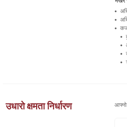
भर्खरै
अध
अध
कर्
उधारो क्षमता निर्धारण
आफ्नो