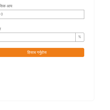
ासिक आय
र
%
हिसाब गर्नुहोस