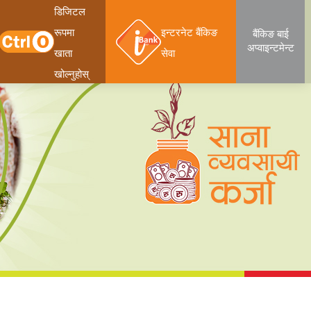
डिजिटल
रूपमा
इन्टरनेट बैंकिङ
बैंकिङ बाई
अप्वाइन्टमेन्ट
खाता
सेवा
खोल्नुहोस्