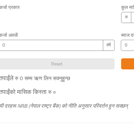
कर्जा प्रकार
कुल म
रु
कर्जा अवधी
ब्याज द
वर्ष
Reset
तपाईंले
रु 0 सम्म ऋण लिन सक्नुहुन्छ
तपाईंको मासिक किस्ता
रु ०
यी दरहरू NRB (नेपाल राष्ट्र बैंक) को नीति अनुसार परिवर्तन हुन सक्छन्