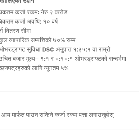
 खोलिएका उद्दोग
िकतम कर्जा रकम: नेरु २ करोड
िकतम कर्जा अवधि: १० वर्ष
जा वितरण सीमा
कुल व्यापारिक सम्पत्तिको ७०% सम्म
ओभरड्राफ्ट सुविधा DSC अनुपात १:३५:१ वा राम्रो
उचित बजार मूल्य= १:१ र ०:९०:१ ओभरड्राफ्टको सन्दर्भमा
ऋणपत्रहरुको लागि न्यूनतम ५%
 आय मार्फत पाउन सकिने कर्जा रकम पत्ता लगाउनुहोस्