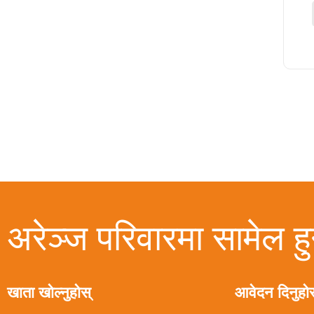
अरेञ्ज परिवारमा सामेल हु
खाता खोल्नुहोस्
आवेदन दिनुहोस