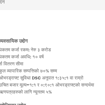
ेदन
व्यवसायिक उद्दोग
िकतम कर्जा रकम: नेरु ३ करोड
िकतम कर्जा अवधि: १० वर्ष
जा वितरण सीमा
कुल व्यापारिक सम्पत्तिको ७०% सम्म
ओभरड्राफ्ट सुविधा DSC अनुपात १:३५:१ वा राम्रो
उचित बजार मूल्य=१:१ र ०:९०:१ ओभरड्राफ्टको सन्दर्भमा
ऋणपत्रहरुको लागि न्यूनतम ५%